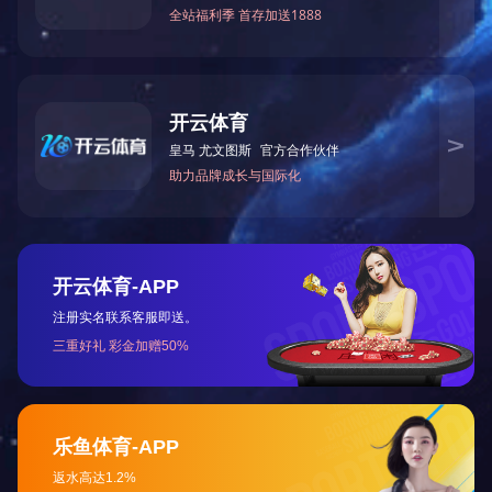
岩和化学、生物化学石灰岩。石灰岩是烧制石灰和水泥的主要原料，是
炼铁和炼钢的熔剂。石灰岩结构较为复杂，有碎屑结构和晶粒结构两
种。碎屑结构多由颗粒、泥晶基质和亮晶胶结物构成。
石灰岩破碎生产案例和一般的石料生产线差别不大，只是在石灰岩粒度
要求方面有所区别，客户可根据自己的工艺要求来自行调节。石灰岩破
碎生产线设备由鄂式华体会体育(中国)HTH·官方网站 （粗碎）、反击
式华体会体育(中国)HTH·官方网站 （细碎）、振动筛（圆振动筛）、
皮带输送机组合而成。根据不同工艺要求，用合适型号设备进行配置，
发挥其优势性能。
生产流程