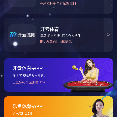
履带式液压驱动破碎站性能优势