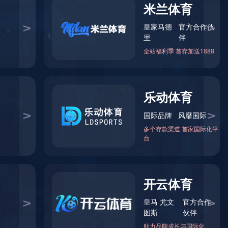
报价
孙园园
间进行
破碎筛分设备
可破碎
鄂式华体会体育(中
反击式华体会体育
国)HTH·官方网站
(中国)HTH·官方网
站
锤式华体会体育(中
圆锥华体会体育(中
国)HTH·官方网站
国)HTH·官方网站
对辊华体会体育(中
复合式华体会体育
国)HTH·官方网站
(中国)HTH·官方网
站
齿辊式华体会体育
细碎机
(中国)HTH·官方网
双级华体会体育(中
站