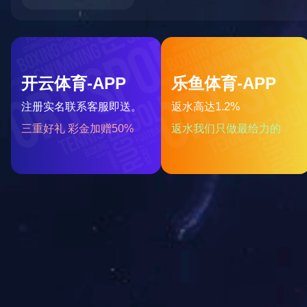
双辊破碎制砂机是利用一对相向转动的圆辊或异形辊进
对辊破碎制砂机产品的粒形和级配分布要好于锤式破碎制砂机
对辊式制砂机性能优点
（1）该设备结构简单，过粉碎现象少，辊面上的齿形、
（2）成品率高，通过整形破碎后成品率能达到90%。