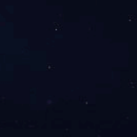
辊式华
上可能
齐全，