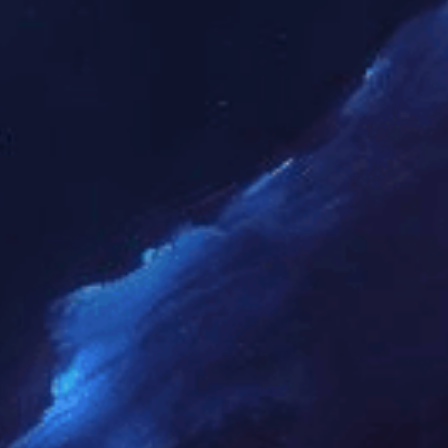
槽式给料机
螺旋溜槽
搅拌槽
磨粉设备
雷蒙磨粉机
高压微粉磨
超细粉碎机
三环中速微粉磨
斗式提升机
电磁振动给料机
建材设备
烘干机
回转窑
活性石灰回转窑
单筒冷却机
风扫煤磨机
矿渣磨
生产线设备