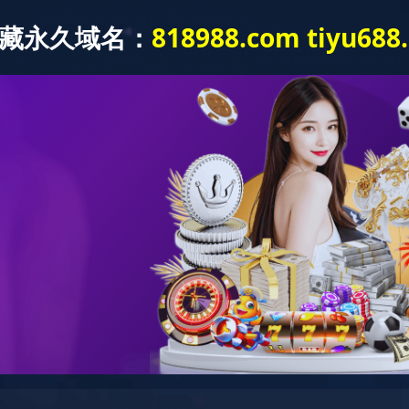
站
华体会体育(中
公司概况
产品展
国)HTH·官方网
站
> 正文