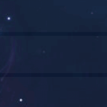
方网站 与颚破搭配制砂型号_现场图片_
2020-09-19 17:23:54
发布者：
网站 的基础上发展起来的制砂装置，通过将破碎物料经给料口落入两辊子之
其辊子可凭液压缸或弹簧的作用自动退让，使辊子间隙增大，让过硬或不
一定的间隙，改变间隙即可控制产品粒度、粒形和细度模数。