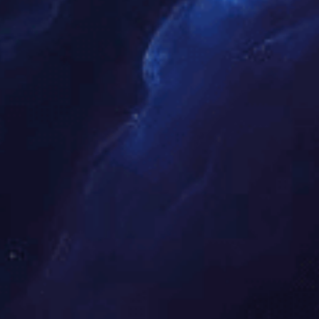
·官方网站 而言，板锤以及锤头都是其主要的耐磨件，对于反击破来说，板
-48%，而对于锤破来说，锤头因为呈悬垂状态，磨损发生在上、前、后