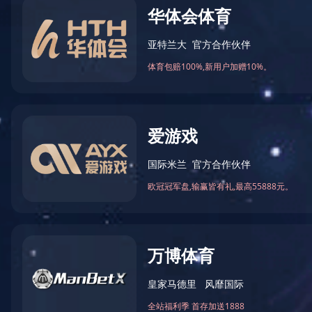
反击破与锤破
所谓锤破指的就是
锤式华体会体育(中国)HTH·官方网站
处，但实际上它们属于不同的破碎设备，在结构方面有着很
反击破与锤破在结构上的区别
对于这一问题的分析主要从破碎腔的不同、板锤/锤头作
行分析说明。