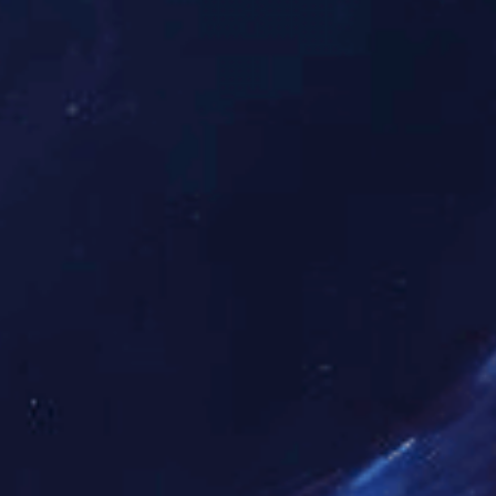
槽式给料机
螺旋溜槽
搅拌槽
磨粉设备
雷蒙磨粉机
高压微粉磨
超细粉碎机
三环中速微粉磨
斗式提升机
电磁振动给料机
建材设备
烘干机
回转窑
活性石灰回转窑
单筒冷却机
风扫煤磨机
矿渣磨
生产线设备