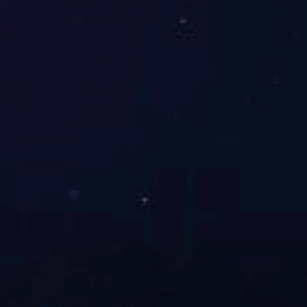
地安装在转子上，破碎时能充分利用整个转子的惯性对物料进行冲击作用
锤头呈悬垂状态），具有的速度和动能都有限。
料，而锤破更加合适小块物料的生产。”