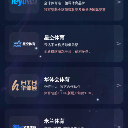
段使用细筛网。 (2) 振动筛跑浆由于钻井液中添加的药物未能
充分溶解，糊在筛网上。鹿等药物充分溶解后再使用。 (3)钻
到松散的含砂岩层或流砂层时，砂粒容易卡在筛网孔中，造成
筛堵现象因此振动筛跑浆。因此要试验几种不同目数的筛网来
减少筛堵振动筛跑浆现象。 (4)振动幅度越大处理量也越大振
动筛跑浆;钻井液粘度越大，处理量越小;密度越小，处理量越
小。 (5)从井口返出的钻井液由高架槽经分流槽流人振动筛的
进液仓，经缓冲后均匀流向筛网前端振动筛跑浆。钩边筛网结
构的振动筛，其两侧筛面比中间低，钻井液容易流向两侧而振
动筛跑浆，因此应当确保钻井液从中间进入筛框防止振动筛跑
浆。 (6)每个振动筛处理量为50 m3/h，一般大钻井泵的排量，
但实际使用时还是会跑浆。这是因为处理测试的条件是根据国
家标准的规定：选用60目的筛网，用加重钻井液进行测试，钻
井液中含有不同粒度的河砂。而实际钻井时钻井液情况复杂振
动筛跑浆，可能要求使用200目筛网，此时需要4台以上振动筛
才可以处理全部钻井液的振动筛跑浆。 相关产品： 直线筛详
解_郑州振动筛_郑州振动筛厂家_红星直线振动筛厂家
上一篇：
振动筛筛箱角度调节
下一篇：
新型对辊华体会体育(中国)HTH·官方网站 研究设计