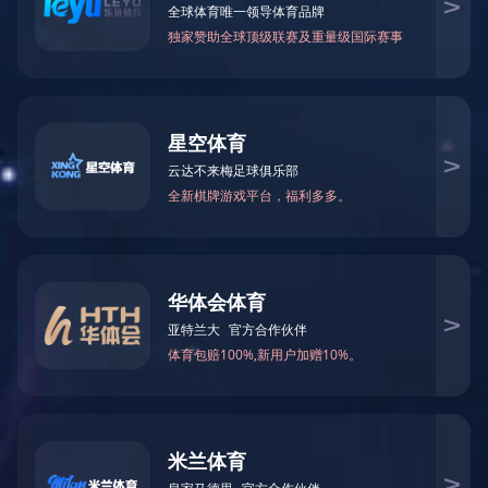
德版颚式华体会体育(中国)HTH·官方网
站
进料粒度：
500-800mm
生产能力：
85-650t/h
应用领域：金属和非金属矿、砂石料场、矿山开采、煤矿开采、混凝土
搅拌站、干粉砂浆、电厂脱硫、水泥、冶金等。
0371-6777 2727
免费咨询热线：