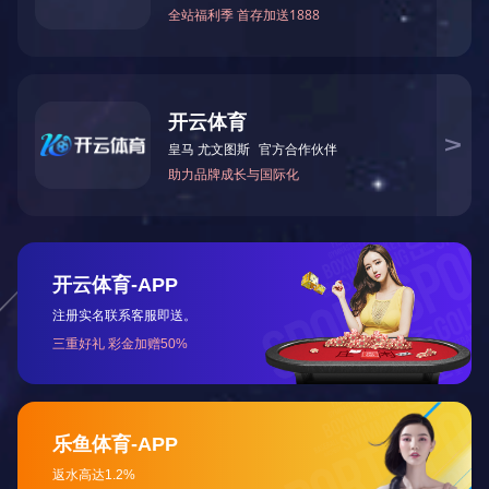
HD德版颚式华体会体育(中国)HTH·官方网站 的特点在于将破碎腔型、
运动参数的优化设计合理配合，不仅使机器产能和产品质量大大提升，
而且扩大了产品应用范围 。HD可广泛应用于金属和非金属矿、建筑、
砂石、水泥、冶金等各个行业，在处理坚硬物料方面，有着出色表现。
德版颚式华体会体育(中国)HTH·官方网站 图片