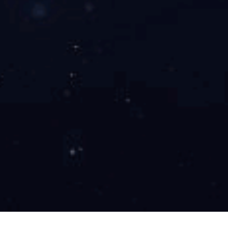
3.两个超大轴承支撑整个动颚部进行运转，设备承载能力更大，运行更
加平稳。
4.通过螺杆或液压缸控制调整座前后移动，能够方便、快捷地实现对排
矿口的调节，及大地方便了现场的操作管理。
5.集中润滑系统无需停机即可对设备进行润滑，降低了工人劳动量，缩
短了维护时间。
德版颚式华体会体育(中国)HTH·官方网站 工作原理